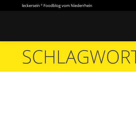
leckersein ° Foodblog vom Niederrhein
SCHLAGWORT
Sie befinden sich hier: