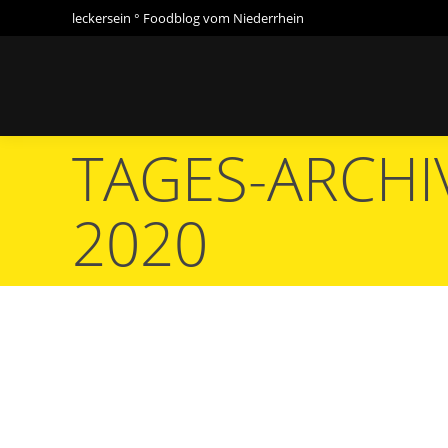
leckersein ° Foodblog vom Niederrhein
TAGES-ARCHI
Sie befinden sich hier:
2020